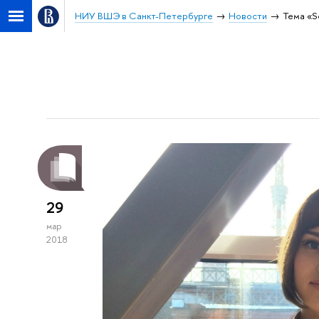
НИУ ВШЭ в Санкт-Петербурге
Новости
Тема «S
29
мар
2018