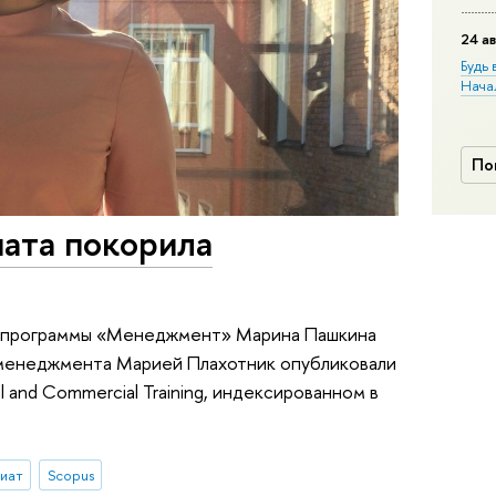
24 ав
Будь 
Нача
По
иата покорила
ой программы «Менеджмент» Марина Пашкина
менеджмента Марией Плахотник опубликовали
l and Commercial Training, индексированном в
иат
Scopus