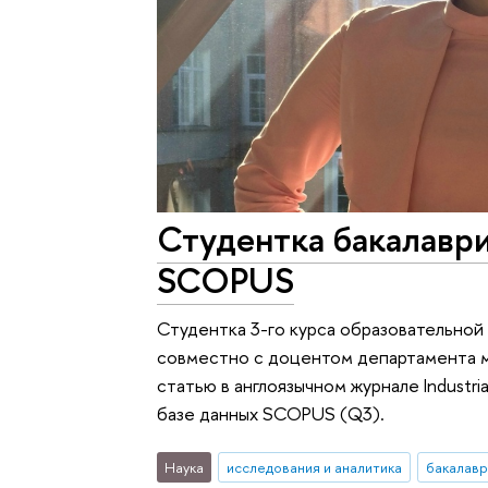
Студентка бакалавр
SCOPUS
Студентка 3-го курса образовательн
совместно с доцентом департамента 
статью в англоязычном журнале Industria
базе данных SCOPUS (Q3).
Наука
исследования и аналитика
бакалавр