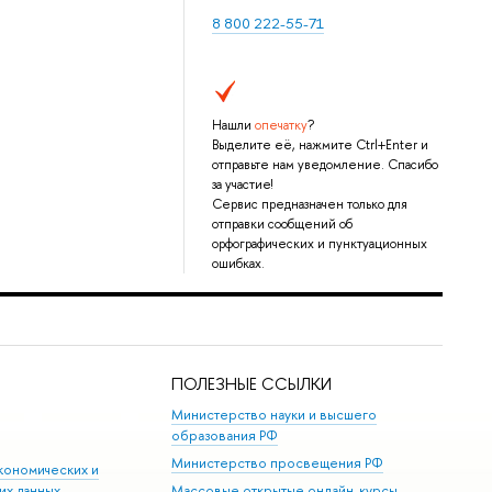
8 800 222-55-71
Нашли
опечатку
?
Выделите её, нажмите Ctrl+Enter и
отправьте нам уведомление. Спасибо
за участие!
Сервис предназначен только для
отправки сообщений об
орфографических и пунктуационных
ошибках.
ПОЛЕЗНЫЕ ССЫЛКИ
Министерство науки и высшего
образования РФ
Министерство просвещения РФ
кономических и
их данных
Массовые открытые онлайн-курсы