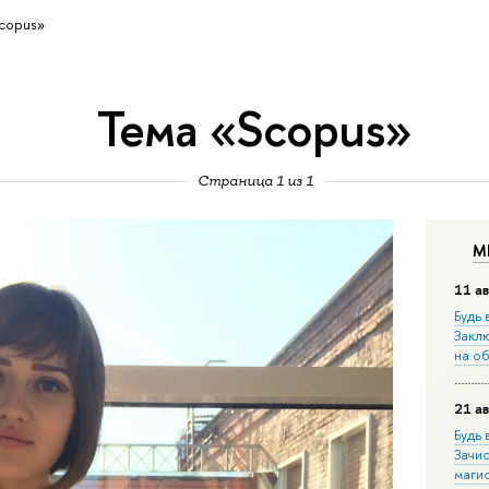
copus»
Тема «Scopus»
Страница 1 из 1
М
11 ав
Будь 
Закл
на о
21 ав
Будь 
Зачи
маги