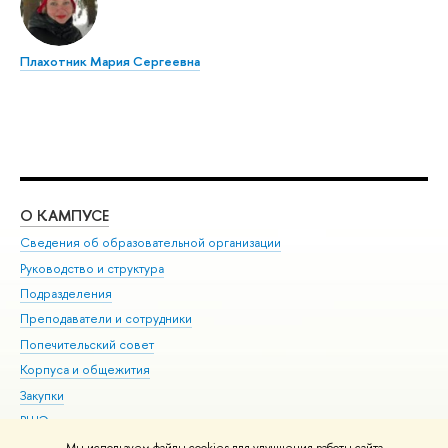
Плахотник Мария Сергеевна
О КАМПУСЕ
ОБ
Сведения об образовательной организации
Мер
Руководство и структура
Мер
Подразделения
Дов
Преподаватели и сотрудники
Ол
Попечительский совет
При
Корпуса и общежития
При
Закупки
Ди
ВШЭ для студентов с ограниченными возможностями
До
здоровья и инвалидностью
Ас