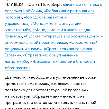
НИУ ВШЭ — Санкт-Петербург:
«Бизнес и политика в
современной Азии»
,
«Глобальная и региональзая
история»
,
«Городское развитие и
управление»
,
«Менеджмент в индустрии
впечатлений»
,
«Менеджмент и аналитика для
бизнеса»
,
«Русская литература в кросс-культурной и
интермедиальной перспективах»
,
«Современный
социальный анализ»
,
«Сравнительная политика
Евразии»
,
«Стратегическое управление
логистикой»
,
«Языковые технологии в бизнесе и
образовании»
.
Для участия необходимо в установленные сроки
представить материалы, входящие в состав
портфолио для соответствующей программы
магистратуры. Обращаем внимание, что на
программы, где состав вступительных испытаний
включает квалификационный экзамен по