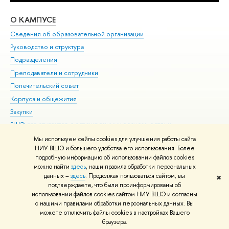
О КАМПУСЕ
ОБ
Сведения об образовательной организации
Мер
Руководство и структура
Мер
Подразделения
Дов
Преподаватели и сотрудники
Ол
Попечительский совет
При
Корпуса и общежития
При
Закупки
Ди
ВШЭ для студентов с ограниченными возможностями
До
здоровья и инвалидностью
Ас
Мы используем файлы cookies для улучшения работы сайта
Версия для слабовидящих
НИУ ВШЭ и большего удобства его использования. Более
Обр
подробную информацию об использовании файлов cookies
Единая платежная страница
можно найти
здесь
, наши правила обработки персональных
данных –
здесь
. Продолжая пользоваться сайтом, вы
✖
Редактору
подтверждаете, что были проинформированы об
© НИУ ВШЭ 1993–2026
Адреса и контакты
Условия использования
использовании файлов cookies сайтом НИУ ВШЭ и согласны
материалов
с нашими правилами обработки персональных данных. Вы
Политика конфиденциальности
Карта сайта
можете отключить файлы cookies в настройках Вашего
Шрифты HSE Sans и HSE Slab разработаны в
Школе дизайна НИУ ВШЭ
браузера.