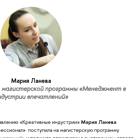
Мария Ланева
а магистерской программы «Менеджмент в
ндустрии впечатлений»
равлению «Креативные индустрии»
Мария Ланева
фессионал» поступила на магистерскую программу
ечатлений»
и получила стажировку в выставочном отделе