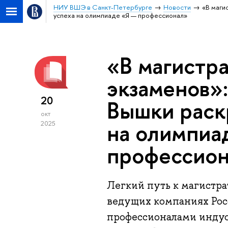
НИУ ВШЭ в Санкт-Петербурге
Новости
«В маги
успеха на олимпиаде «Я — профессионал»
«В магистра
экзаменов»
20
Вышки раск
окт
на олимпиа
2025
профессио
Легкий путь к магистра
ведущих компаниях Росс
профессионалами индус