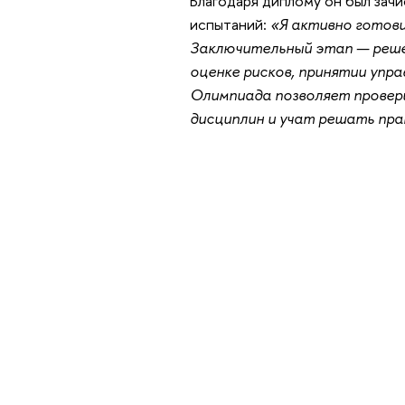
Благодаря диплому он был зач
испытаний:
«Я активно готови
Заключительный этап — реше
оценке рисков, принятии упр
Олимпиада позволяет провери
дисциплин и учат решать пра