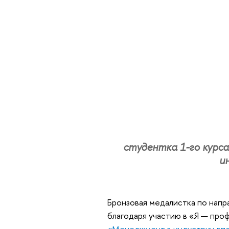
студентка 1-го курс
и
Бронзовая медалистка по нап
благодаря участию в «Я — про
«Менеджмент в индустрии вп