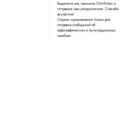
Выделите её, нажмите Ctrl+Enter и
отправьте нам уведомление. Спасибо
за участие!
Сервис предназначен только для
отправки сообщений об
орфографических и пунктуационных
ошибках.