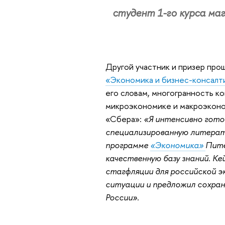
студент 1-го курса ма
Другой участник и призер про
«Экономика и бизнес-консалт
его словам, многогранность к
микроэкономике и макроэконом
«Сбера»:
«Я интенсивно гото
специализированную литератур
программе
«Экономика»
Пите
качественную базу знаний. К
стагфляции для российской э
ситуации и предложил сохра
России»
.