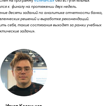
ислен на программу
«Финансы»
без вступительных
лся к финалу на протяжении двух недель.
ние десяти заданий по аналитике отчетности банка,
авленческих решений и выработке рекомендаций.
ть себя, такие состязания выходят за рамки учебных
ктические задачи»
.
Игнат Косеньков