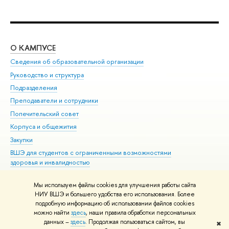
О КАМПУСЕ
ОБ
Сведения об образовательной организации
Мер
Руководство и структура
Мер
Подразделения
Дов
Преподаватели и сотрудники
Ол
Попечительский совет
При
Корпуса и общежития
При
Закупки
Ди
ВШЭ для студентов с ограниченными возможностями
До
здоровья и инвалидностью
Ас
Версия для слабовидящих
Обр
Мы используем файлы cookies для улучшения работы сайта
Единая платежная страница
НИУ ВШЭ и большего удобства его использования. Более
подробную информацию об использовании файлов cookies
можно найти
здесь
, наши правила обработки персональных
данных –
здесь
. Продолжая пользоваться сайтом, вы
✖