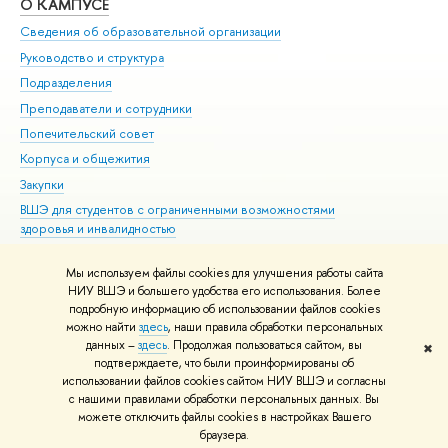
О КАМПУСЕ
ОБ
Сведения об образовательной организации
Мер
Руководство и структура
Мер
Подразделения
Дов
Преподаватели и сотрудники
Ол
Попечительский совет
При
Корпуса и общежития
При
Закупки
Ди
ВШЭ для студентов с ограниченными возможностями
До
здоровья и инвалидностью
Ас
Версия для слабовидящих
Обр
Мы используем файлы cookies для улучшения работы сайта
Единая платежная страница
НИУ ВШЭ и большего удобства его использования. Более
подробную информацию об использовании файлов cookies
можно найти
здесь
, наши правила обработки персональных
данных –
здесь
. Продолжая пользоваться сайтом, вы
✖
Редактору
подтверждаете, что были проинформированы об
© НИУ ВШЭ 1993–2026
Адреса и контакты
Условия использования
использовании файлов cookies сайтом НИУ ВШЭ и согласны
с нашими правилами обработки персональных данных. Вы
материалов
Политика конфиденциальности
Карта сайта
можете отключить файлы cookies в настройках Вашего
Шрифты HSE Sans и HSE Slab разработаны в
Школе дизайна НИУ ВШЭ
браузера.