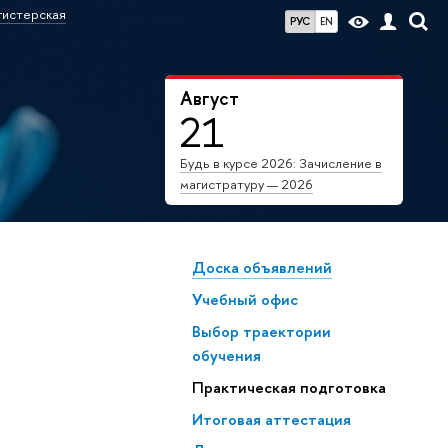
гистерская
РУС
EN
Август
21
Будь в курсе 2026: Зачисление в
магистратуру — 2026
Доска объявлений
Учебный офис
Выбор траектории
обучения
Практическая подготовка
Итоговая аттестация