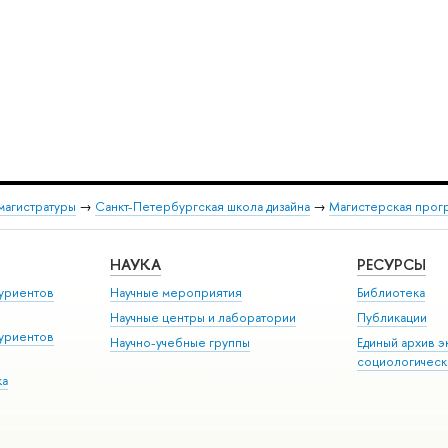
магистратуры
→
Санкт-Петербургская школа дизайна
→
Магистерская прог
НАУКА
РЕСУРСЫ
уриентов
Научные мероприятия
Библиотека
Научные центры и лаборатории
Публикации
уриентов
Научно-учебные группы
Единый архив э
социологическ
ка