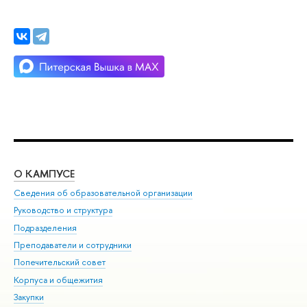
О КАМПУСЕ
ОБ
Сведения об образовательной организации
Мер
Руководство и структура
Мер
Подразделения
Дов
Преподаватели и сотрудники
Ол
Попечительский совет
При
Корпуса и общежития
При
Закупки
Ди