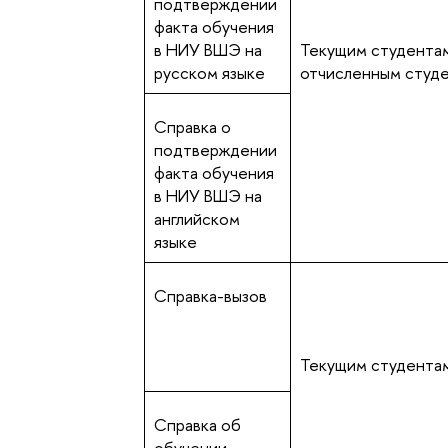
подтверждении
факта обучения
в НИУ ВШЭ на
Текущим студентам
русском языке
отчисленным студ
Справка о
подтверждении
факта обучения
в НИУ ВШЭ на
английском
языке
Справка-вызов
Текущим студента
Справка об
обучении