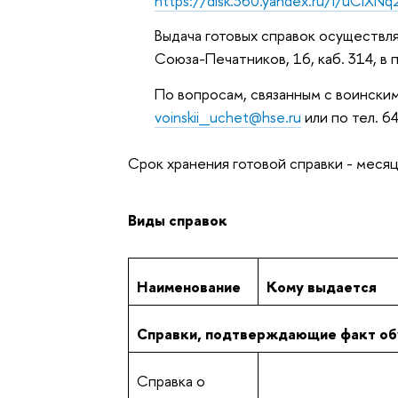
https://disk.360.yandex.ru/i/uCiXN
Выдача готовых справок осуществля
Союза-Печатников, 16, каб. 314, в 
По вопросам, связанным с воински
voinskii_uchet@hse.ru
или по тел. 6
Срок хранения готовой справки - меся
Виды справок
Наименование
Кому выдается
Справки, подтверждающие факт об
Справка о