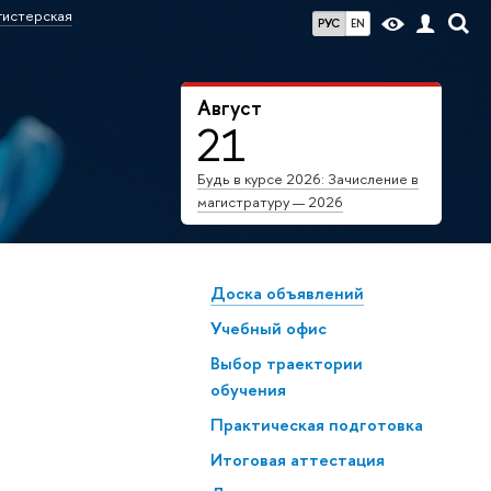
гистерская
РУС
EN
Август
21
Будь в курсе 2026: Зачисление в
магистратуру — 2026
Доска объявлений
Учебный офис
Выбор траектории
обучения
Практическая подготовка
Итоговая аттестация