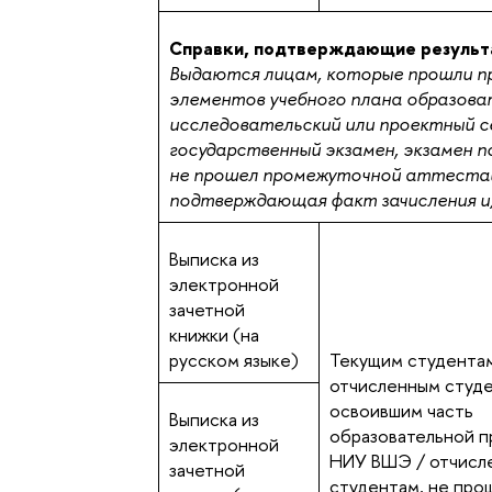
Справки, подтверждающие результ
Выдаются лицам, которые прошли п
элементов учебного плана образоват
исследовательский или проектный се
государственный экзамен, экзамен по
не прошел промежуточной аттестаци
подтверждающая факт зачисления и
Выписка из
электронной
зачетной
книжки (на
русском языке)
Текущим студентам
отчисленным студе
освоившим часть
Выписка из
образовательной п
электронной
НИУ ВШЭ / отчисл
зачетной
студентам, не пр