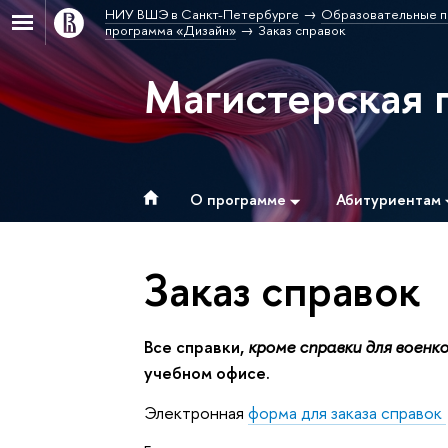
НИУ ВШЭ в Санкт-Петербурге
Образовательные п
программа «Дизайн»
Заказ справок
Магистерская 
О программе
Абитуриентам
Заказ справок
Все справки,
кроме справки для военк
учебном офисе.
Электронная
форма для заказа справок