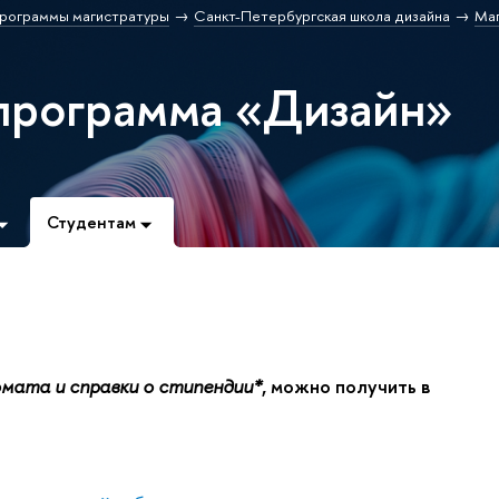
рограммы магистратуры
Санкт-Петербургская школа дизайна
Ма
программа «Дизайн»
Студентам
омата и справки о стипендии*
, можно получить в