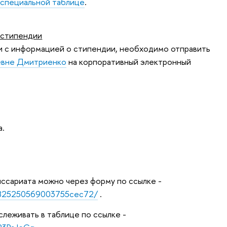
в
специальной таблице
.
 стипендии
ии с информацией о стипендии, необходимо отправить
евне Дмитриенко
на корпоративный электронный
а.
иссариата можно через форму по ссылке -
1c825250569003755cec72/
.
слеживать в таблице по ссылке -