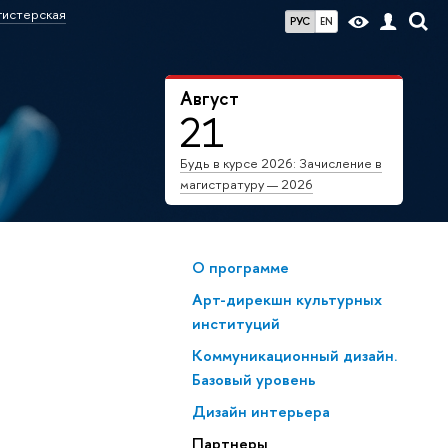
гистерская
РУС
EN
Август
21
Будь в курсе 2026: Зачисление в
магистратуру — 2026
О программе
Арт-дирекшн культурных
институций
Коммуникационный дизайн.
Базовый уровень
Дизайн интерьера
Партнеры