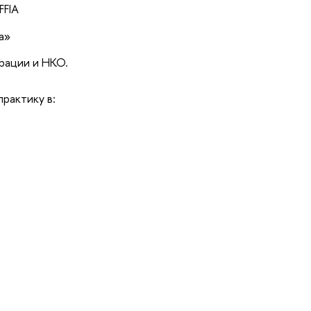
FIA
а»
рации и НКО.
практику в: