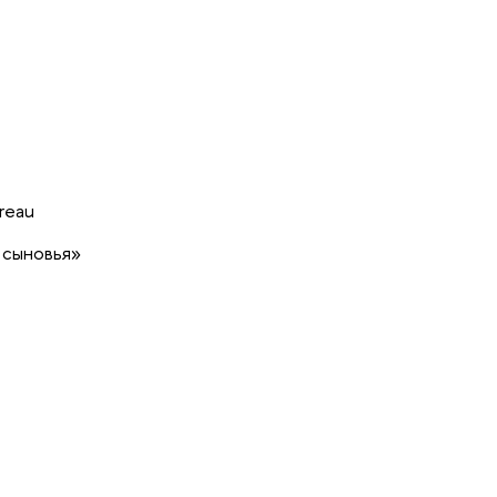
reau
 сыновья»