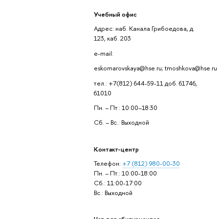
Учебный офис
Адрес: наб. Канала Грибоедова, д.
123, каб. 203
e-mail:
eskomarovskaya@hse.ru; tmoshkova@hse.ru
тел.: +7(812) 644-59-11 доб. 61746,
61010
Пн. – Пт.: 10:00–18:30
Сб. – Вс.: Выходной
Контакт-центр
Телефон:
+7 (812) 980-00-30
Пн. – Пт.: 10:00-18:00
Сб.: 11:00-17:00
Вс.: Выходной
Чат для абитуриентов