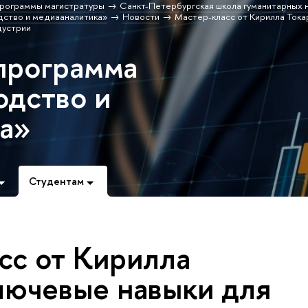
рограммы магистратуры
Санкт-Петербургская школа гуманитарных н
ство и медиааналитика»
Новости
Мастер-класс от Кирилла Тока
дустрии
программа
дство и
а»
Студентам
сс от Кирилла
ключевые навыки для