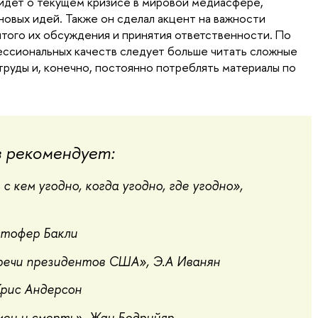
идет о текущем кризисе в мировой медиасфере,
новых идей. Также он сделал акцент на важности
ытого их обсуждения и принятия ответственности. По
фессиональных качеств следует больше читать сложные
труды и, конечно, постоянно потреблять материалы по
в рекомендует:
с кем угодно, когда угодно, где угодно»,
стофер Бакли
речи президентов США», Э.А Иванян
Крис Андерсон
мен и смерть», Жан Бодрийяр