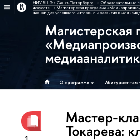
НИУ ВШЭ в Санкт-Петербурге
Образовательные п
искусств
Магистерская программа «Медиапроизвод
навыки для успешного интервью и развития в медиаин
Магистерская 
«Медиапроизво
медиааналитик
О программе
Абитуриентам
Мастер-кла
Токарева: 
1