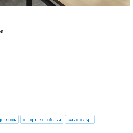
ва
р-классы
репортаж о событии
магистратура