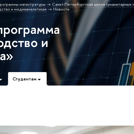
рограммы магистратуры
Санкт-Петербургская школа гуманитарных н
ство и медиааналитика»
Новости
программа
дство и
а»
Студентам