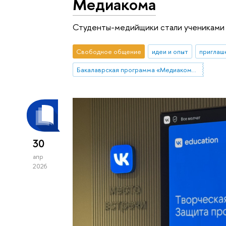
Медиакома
Студенты-медийщики стали учениками у
Свободное общение
идеи и опыт
приглаш
Бакалаврская программа «Медиакоммуникации»
30
апр
2026