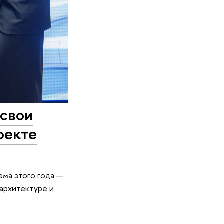
свои
оекте
ема этого года —
архитектуре и