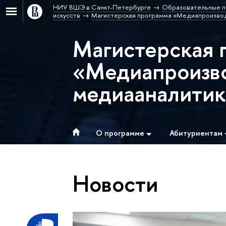
НИУ ВШЭ в Санкт-Петербурге
Образовательные п
искусств
Магистерская программа «Медиапроизвод
Магистерская 
«Медиапроизво
медиааналитик
О программе
Абитуриентам
Новости