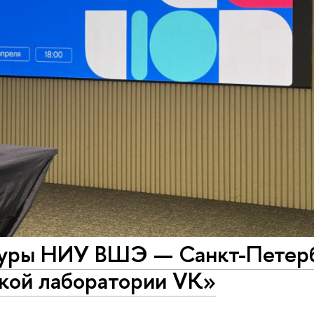
туры НИУ ВШЭ — Санкт-Петер
ской лаборатории VK»