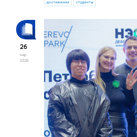
достижения
студенты
26
мар
2026