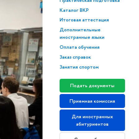
Практическая подготовка
Каталог ВКР
Итоговая аттестация
Дополнительные
иностранные языки
Оплата обучения
Заказ справок
Занятия спортом
Подать документы
Приемная комиссия
Для иностранных
абитуриентов