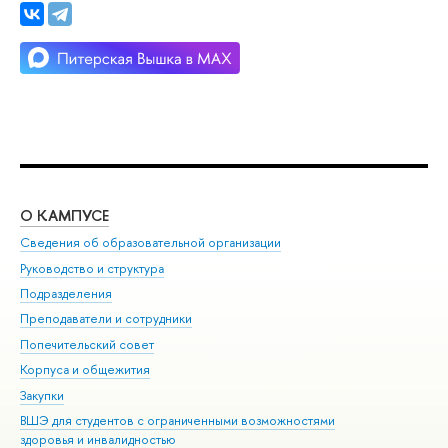
О КАМПУСЕ
ОБ
Сведения об образовательной организации
Мер
Руководство и структура
Мер
Подразделения
Дов
Преподаватели и сотрудники
Ол
Попечительский совет
При
Корпуса и общежития
При
Закупки
Ди
ВШЭ для студентов с ограниченными возможностями
До
здоровья и инвалидностью
Ас