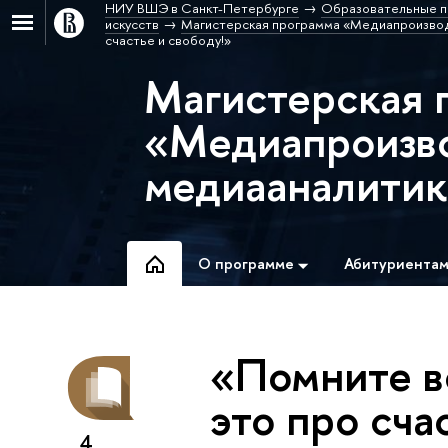
НИУ ВШЭ в Санкт-Петербурге
Образовательные п
искусств
Магистерская программа «Медиапроизвод
счастье и свободу!»
Магистерская 
«Медиапроизво
медиааналитик
О программе
Абитуриента
«Помните в
это про сча
4