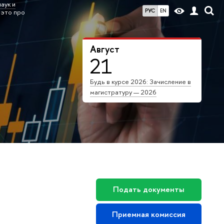
аук и
РУС
EN
 это про
Август
21
Будь в курсе 2026: Зачисление в
магистратуру — 2026
Подать документы
Приемная комиссия