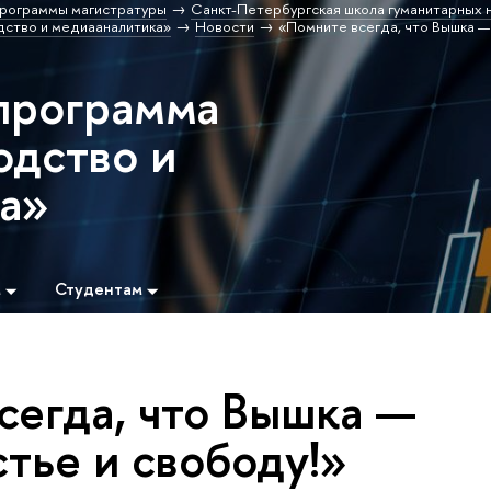
рограммы магистратуры
Санкт-Петербургская школа гуманитарных н
ство и медиааналитика»
Новости
«Помните всегда, что Вышка —
программа
дство и
а»
м
Студентам
сегда, что Вышка —
стье и свободу!»