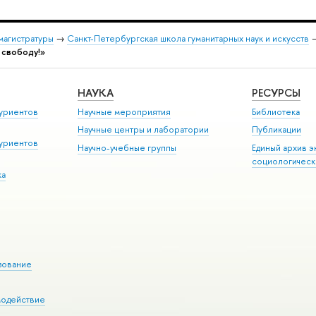
магистратуры
→
Санкт-Петербургская школа гуманитарных наук и искусств
 свободу!»
НАУКА
РЕСУРСЫ
уриентов
Научные мероприятия
Библиотека
Научные центры и лаборатории
Публикации
уриентов
Научно-учебные группы
Единый архив э
социологическ
ка
зование
модействие