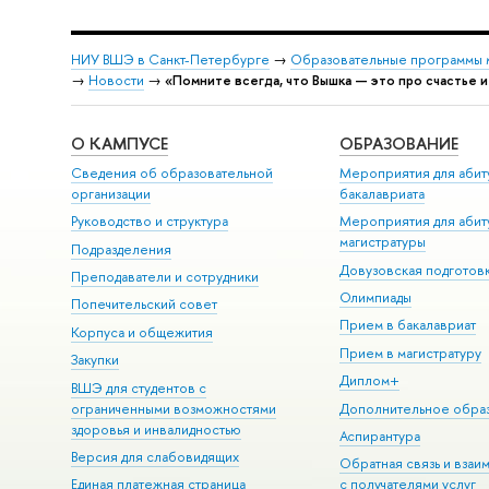
НИУ ВШЭ в Санкт-Петербурге
→
Образовательные программы 
→
Новости
→
«Помните всегда, что Вышка — это про счастье и
О КАМПУСЕ
ОБРАЗОВАНИЕ
Сведения об образовательной
Мероприятия для абит
организации
бакалавриата
Руководство и структура
Мероприятия для абит
магистратуры
Подразделения
Довузовская подготов
Преподаватели и сотрудники
Олимпиады
Попечительский совет
Прием в бакалавриат
Корпуса и общежития
Прием в магистратуру
Закупки
Диплом+
ВШЭ для студентов с
ограниченными возможностями
Дополнительное обра
здоровья и инвалидностью
Аспирантура
Версия для слабовидящих
Обратная связь и взаи
Единая платежная страница
с получателями услуг