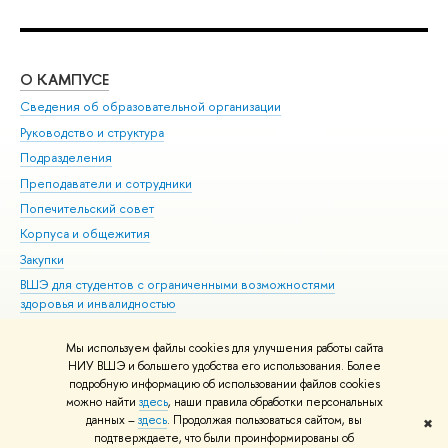
О КАМПУСЕ
ОБ
Сведения об образовательной организации
Мер
Руководство и структура
Мер
Подразделения
Дов
Преподаватели и сотрудники
Ол
Попечительский совет
При
Корпуса и общежития
При
Закупки
Ди
ВШЭ для студентов с ограниченными возможностями
До
здоровья и инвалидностью
Ас
Версия для слабовидящих
Обр
Мы используем файлы cookies для улучшения работы сайта
Единая платежная страница
НИУ ВШЭ и большего удобства его использования. Более
подробную информацию об использовании файлов cookies
можно найти
здесь
, наши правила обработки персональных
данных –
здесь
. Продолжая пользоваться сайтом, вы
✖
Редактору
подтверждаете, что были проинформированы об