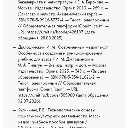
бакалавриата и магистратуры / Е. А. Баранова. —
Москва : Издательство Юрайт, 2019. — 269 с. —
(Бакалавр и магистр. Академический курс). —
ISBN 978-5-9916-3737-4. — Текст : электронный
// Образовательная платформа Юрайт [сайт]. —
URL: https://urait.ru/bcode/426187 (дата
обращения: 28.08.2023).
Дзялошинский, И. М. Современный медиатекст.
Особенности создания и функционирования :
учебник для вузов / И. М. Дзялошинский,
М. А. Пильгун. — 2-е изд., испр. и доп. — Москва :
Издательство Юрайт, 2025. — 345 с. — (Высшее
образование). — ISBN 978-5-534-11621-2. —
Текст : электронный // Образовательная
платформа Юрайт [сайт]. — URL:
https://urait.ru/bcode/565960 (дата обращения:
02.07.2026).
Куличкина, Г. В. Технологические основы
социально-культурной деятельности. Масс-
медиа : учебное пособие для вузов /
Г. В. Куличкина. — 2-е изд. — Москва :