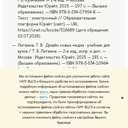
Издательство Юрайт, 2023. — 197 с. — (Высшее
образование). — ISBN 978-5-534-07954-8. —
Текст : электронный // Образовательная
платформа Юрайт [сайт]. — URL:
https://urait.ru/bcode/516689 (дата обращения:
02.07.2026).
Литвина, Т. В. Дизайн новых медиа : учебник для
вузов / Т. В. Литвина. — 2-е изд., испр. и доп. —
Москва : Издательство Юрайт, 2023. — 181 с. —
(Высшее образование). — ISBN 978-5-534-10964-
1. — Текст : электронный // Образовательная
платформа Юрайт [сайт]. — URL:
Мы используем файлы cookies для улучшения работы сайта
https://urait.ru/bcode/515503 (дата обращения:
НИУ ВШЭ и большего удобства его использования. Более
02.07.2026).
подробную информацию об использовании файлов cookies
можно найти
здесь
, наши правила обработки персональных
данных –
здесь
. Продолжая пользоваться сайтом, вы
✖
подтверждаете, что были проинформированы об
Авторы
использовании файлов cookies сайтом НИУ ВШЭ и согласны
с нашими правилами обработки персональных данных. Вы
Котюкова Анастасия Васильевна
можете отключить файлы cookies в настройках Вашего
браузера.