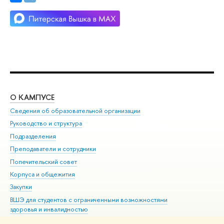
О КАМПУСЕ
ОБ
Сведения об образовательной организации
Мер
Руководство и структура
Мер
Подразделения
Дов
Преподаватели и сотрудники
Ол
Попечительский совет
При
Корпуса и общежития
При
Закупки
Ди
ВШЭ для студентов с ограниченными возможностями
До
здоровья и инвалидностью
Ас
Версия для слабовидящих