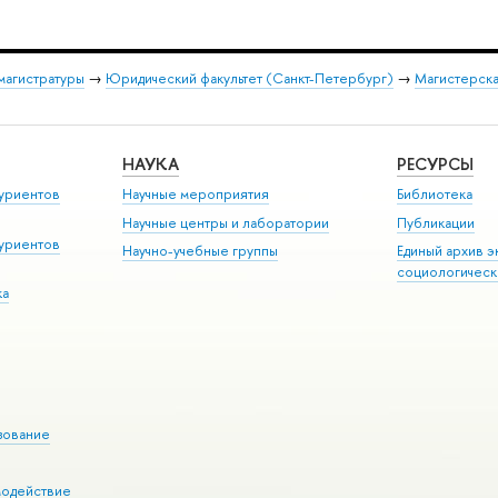
магистратуры
→
Юридический факультет (Санкт-Петербург)
→
Магистерска
НАУКА
РЕСУРСЫ
уриентов
Научные мероприятия
Библиотека
Научные центры и лаборатории
Публикации
уриентов
Научно-учебные группы
Единый архив э
социологическ
ка
зование
модействие