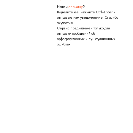
Нашли
опечатку
?
Выделите её, нажмите Ctrl+Enter и
отправьте нам уведомление. Спасибо
за участие!
Сервис предназначен только для
отправки сообщений об
орфографических и пунктуационных
ошибках.