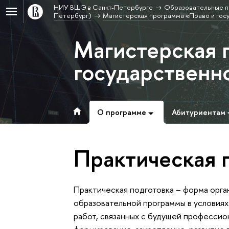
НИУ ВШЭ в Санкт-Петербурге
Образовательные п
Петербург)
Магистерская программа «Право и гос
Магистерская 
государственн
О программе
Абитуриентам
Практическая 
Практическая подготовка – форма орг
образовательной программы в условия
работ, связанных с будущей профессио