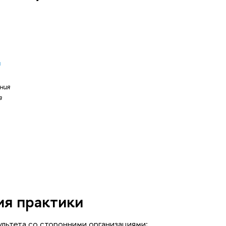
я
ния
в
я практики
льтета со сторонними организациями;