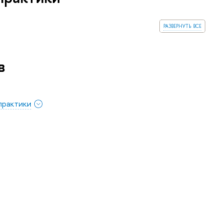
развернуть все
в
практики