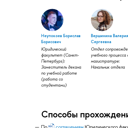
Неупокоев Борислав
Вершинина Валери
Борисович
Сергеевна
Юридический
Отдел сопровожде
факультет (Санкт-
учебного процесса 
Петербург):
магистратуре:
Заместитель декана
Начальник отдела
по учебной работе
(работа со
студентами)
Способы прохождени
По
соглашениям
Юридического факу