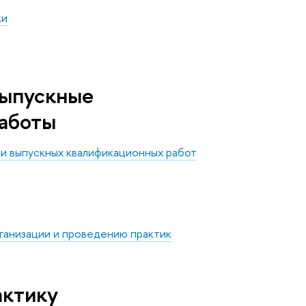
ки
выпускные
аботы
 и выпускных квалификационных работ
анизации и проведению практик
актику