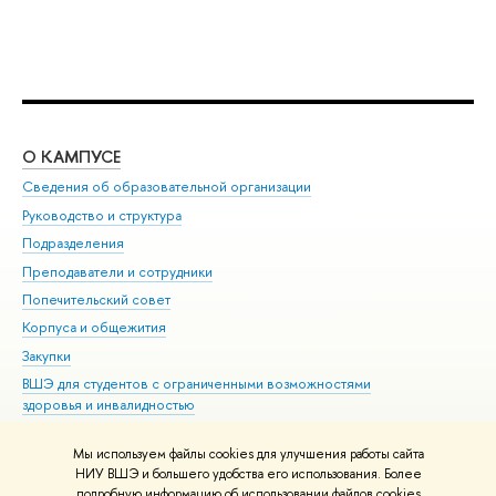
О КАМПУСЕ
ОБ
Сведения об образовательной организации
Мер
Руководство и структура
Мер
Подразделения
Дов
Преподаватели и сотрудники
Ол
Попечительский совет
При
Корпуса и общежития
При
Закупки
Ди
ВШЭ для студентов с ограниченными возможностями
До
здоровья и инвалидностью
Ас
Версия для слабовидящих
Обр
Мы используем файлы cookies для улучшения работы сайта
Единая платежная страница
НИУ ВШЭ и большего удобства его использования. Более
подробную информацию об использовании файлов cookies