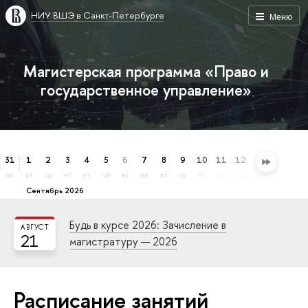
НИУ ВШЭ в Санкт-Петербурге
Меню
Магистерская программа «Право и
государственное управление»
31
1
2
3
4
5
6
7
8
9
10
11
12
13
14
15
пн
вт
ср
чт
пт
сб
вс
пн
вт
ср
чт
пт
сб
вс
пн
вт
сентябрь 2026
Будь в курсе 2026: Зачисление в
АВГУСТ
21
магистратуру — 2026
Расписание занятий