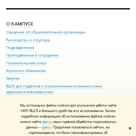
О КАМПУСЕ
ОБ
Сведения об образовательной организации
Мер
Руководство и структура
Мер
Подразделения
Дов
Преподаватели и сотрудники
Ол
Попечительский совет
При
Корпуса и общежития
При
Закупки
Ди
ВШЭ для студентов с ограниченными возможностями
До
здоровья и инвалидностью
Ас
Версия для слабовидящих
Обр
Мы используем файлы cookies для улучшения работы сайта
Единая платежная страница
НИУ ВШЭ и большего удобства его использования. Более
подробную информацию об использовании файлов cookies
можно найти
здесь
, наши правила обработки персональных
данных –
здесь
. Продолжая пользоваться сайтом, вы
✖
Редактору
подтверждаете, что были проинформированы об