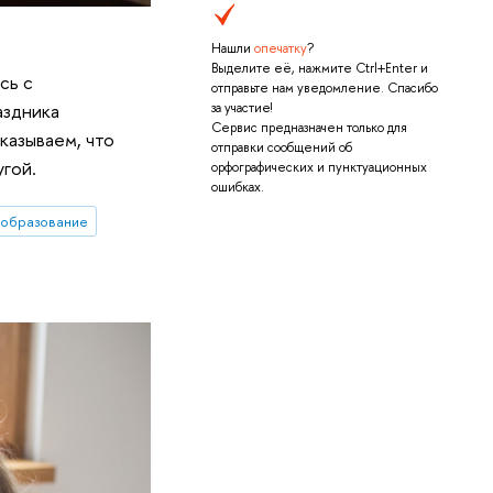
Нашли
опечатку
?
Выделите её, нажмите Ctrl+Enter и
сь с
отправьте нам уведомление. Спасибо
аздника
за участие!
Сервис предназначен только для
казываем, что
отправки сообщений об
угой.
орфографических и пунктуационных
ошибках.
-образование