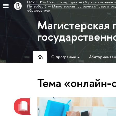
НИУ ВШЭ в Санкт-Петербурге
Образовательные п
Петербург)
Магистерская программа «Право и гос
образование»
Магистерская 
государственн
О программе
Абитуриента
Тема «онлайн-