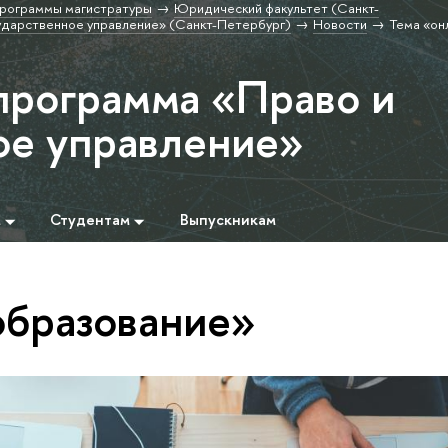
рограммы магистратуры
Юридический факультет (Санкт-
ударственное управление» (Санкт-Петербург)
Новости
Тема «он
программа «Право и
ое управление»
м
Студентам
Выпускникам
образование»