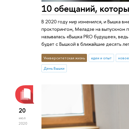
10 обещаний, которы
В 2020 году мир изменился, и Вышка вм
прокторингом, Меладзе на выпускном п
называлась «Вышка PRO будущее», ведь 
будет с Вышкой в ближайшие десять лет
Университетская жизнь
идеи и опыт
новое
День Вышки
20
июл
2020