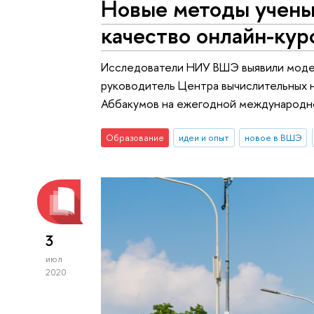
Новые методы учен
качество онлайн-кур
Исследователи НИУ ВШЭ выявили модель
руководитель Центра вычислительных 
Аббакумов на ежегодной международной
Образование
идеи и опыт
новое в ВШЭ
3
июл
2020