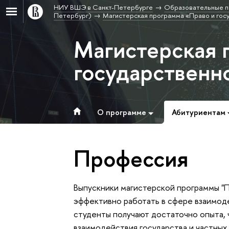
НИУ ВШЭ в Санкт-Петербурге
Образовательные п
Петербург)
Магистерская программа «Право и гос
Магистерская 
государственн
О программе
Абитуриентам
Профессия
Выпускники магистерской программы "П
эффективно работать в сфере взаимоде
студенты получают достаточно опыта,
взаимодействия государства и частных 