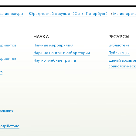
магистратуры
→
Юридический факультет (Санкт-Петербург)
→
Магистерска
НАУКА
РЕСУРСЫ
уриентов
Научные мероприятия
Библиотека
Научные центры и лаборатории
Публикации
уриентов
Научно-учебные группы
Единый архив э
социологическ
ка
зование
модействие