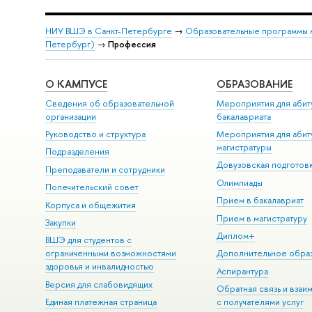
НИУ ВШЭ в Санкт-Петербурге
→
Образовательные программы 
Петербург)
→
Профессия
О КАМПУСЕ
ОБРАЗОВАНИЕ
Сведения об образовательной
Мероприятия для абит
организации
бакалавриата
Руководство и структура
Мероприятия для абит
магистратуры
Подразделения
Довузовская подготов
Преподаватели и сотрудники
Олимпиады
Попечительский совет
Прием в бакалавриат
Корпуса и общежития
Прием в магистратуру
Закупки
Диплом+
ВШЭ для студентов с
ограниченными возможностями
Дополнительное обра
здоровья и инвалидностью
Аспирантура
Версия для слабовидящих
Обратная связь и взаи
Единая платежная страница
с получателями услуг