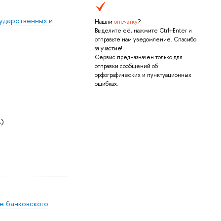
сударственных и
Нашли
опечатку
?
Выделите её, нажмите Ctrl+Enter и
отправьте нам уведомление. Спасибо
за участие!
Сервис предназначен только для
отправки сообщений об
орфографических и пунктуационных
ошибках.
ь)
е банковского