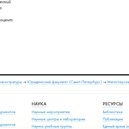
еский
а
Доцент
магистратуры
→
Юридический факультет (Санкт-Петербург)
→
Магистерска
НАУКА
РЕСУРСЫ
уриентов
Научные мероприятия
Библиотека
Научные центры и лаборатории
Публикации
уриентов
Научно-учебные группы
Единый архив э