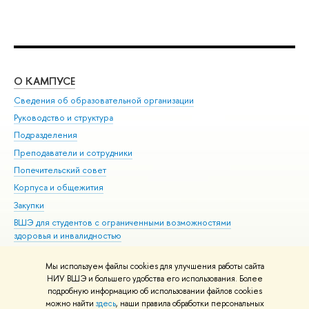
О КАМПУСЕ
ОБ
Сведения об образовательной организации
Мер
Руководство и структура
Мер
Подразделения
Дов
Преподаватели и сотрудники
Ол
Попечительский совет
При
Корпуса и общежития
При
Закупки
Ди
ВШЭ для студентов с ограниченными возможностями
До
здоровья и инвалидностью
Ас
Версия для слабовидящих
Обр
Мы используем файлы cookies для улучшения работы сайта
Единая платежная страница
НИУ ВШЭ и большего удобства его использования. Более
подробную информацию об использовании файлов cookies
можно найти
здесь
, наши правила обработки персональных