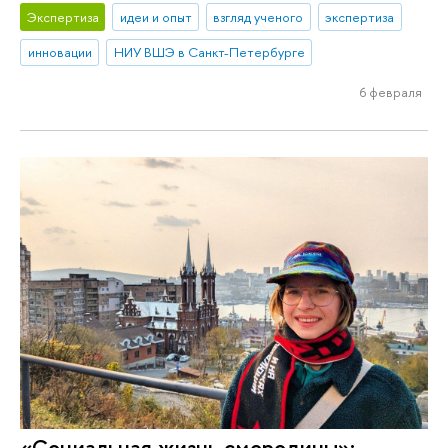
Экспертиза
идеи и опыт
взгляд ученого
экспертиза
инновации
НИУ ВШЭ в Санкт-Петербурге
6 февраля
«Социальная жизнь смородины»: