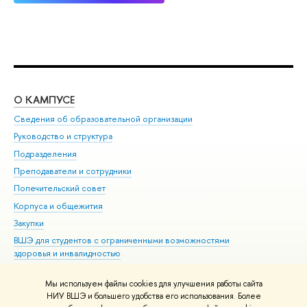
О КАМПУСЕ
ОБ
Сведения об образовательной организации
Мер
Руководство и структура
Мер
Подразделения
Дов
Преподаватели и сотрудники
Ол
Попечительский совет
При
Корпуса и общежития
При
Закупки
Ди
ВШЭ для студентов с ограниченными возможностями
До
здоровья и инвалидностью
Ас
Версия для слабовидящих
Обр
Мы используем файлы cookies для улучшения работы сайта
Единая платежная страница
НИУ ВШЭ и большего удобства его использования. Более