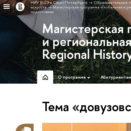
НИУ ВШЭ в Санкт-Петербурге
Образовательные п
искусств
Магистерская программа «Глобальная и рег
подготовка»
Магистерская 
и региональная
Regional Histor
О программе
Абитуриента
Тема «довузовс