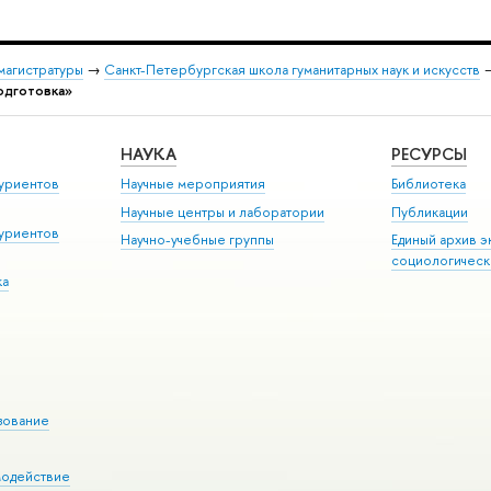
магистратуры
→
Санкт-Петербургская школа гуманитарных наук и искусств
одготовка»
НАУКА
РЕСУРСЫ
уриентов
Научные мероприятия
Библиотека
Научные центры и лаборатории
Публикации
уриентов
Научно-учебные группы
Единый архив э
социологическ
ка
зование
модействие