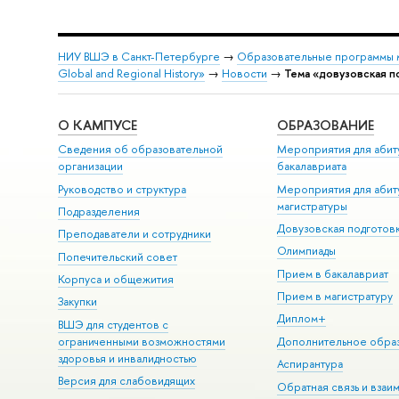
НИУ ВШЭ в Санкт-Петербурге
→
Образовательные программы 
Global and Regional History»
→
Новости
→
Тема «довузовская п
О КАМПУСЕ
ОБРАЗОВАНИЕ
Сведения об образовательной
Мероприятия для абит
организации
бакалавриата
Руководство и структура
Мероприятия для абит
магистратуры
Подразделения
Довузовская подготов
Преподаватели и сотрудники
Олимпиады
Попечительский совет
Прием в бакалавриат
Корпуса и общежития
Прием в магистратуру
Закупки
Диплом+
ВШЭ для студентов с
ограниченными возможностями
Дополнительное обра
здоровья и инвалидностью
Аспирантура
Версия для слабовидящих
Обратная связь и взаи