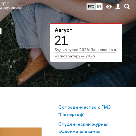
аук и
РУС
EN
«довузовская
я
Август
21
Будь в курсе 2026: Зачисление в
магистратуру — 2026
Сотрудничество с ГМЗ
"Петергоф"
Студенческий журнал
«Своими словами»