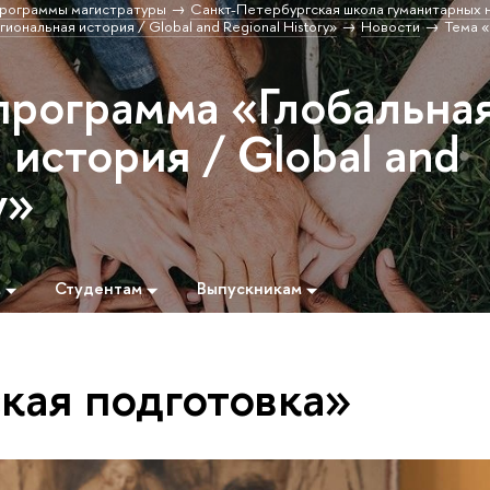
рограммы магистратуры
Санкт-Петербургская школа гуманитарных н
иональная история / Global and Regional History»
Новости
Тема 
программа «Глобальна
 история / Global and
y»
м
Студентам
Выпускникам
кая подготовка»