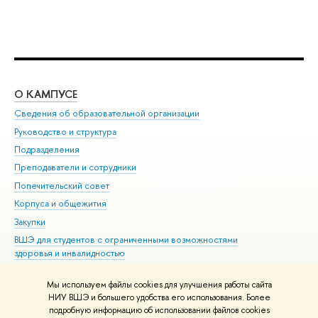
О КАМПУСЕ
ОБ
Сведения об образовательной организации
Мер
Руководство и структура
Мер
Подразделения
Дов
Преподаватели и сотрудники
Ол
Попечительский совет
При
Корпуса и общежития
При
Закупки
Ди
ВШЭ для студентов с ограниченными возможностями
До
здоровья и инвалидностью
Ас
Версия для слабовидящих
Обр
Мы используем файлы cookies для улучшения работы сайта
Единая платежная страница
НИУ ВШЭ и большего удобства его использования. Более
подробную информацию об использовании файлов cookies