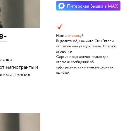
в-
Нашли
опечатку
?
Выделите её, нажмите Ctrl+Enter и
отправьте нам уведомление. Спасибо
за участие!
Сервис предназначен только для
 рынке
отправки сообщений об
ют магистранты и
орфографических и пунктуационных
ошибках.
граммы Леонид