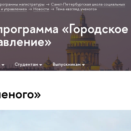
рограммы магистратуры
Санкт-Петербургская школа социальных
 и управление»
Новости
Тема «взгляд ученого»
программа «Городское
равление»
м
Студентам
Выпускникам
ченого»