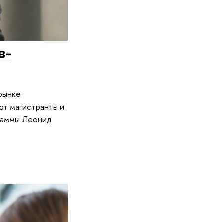
в-
 рынке
ют магистранты и
граммы Леонид