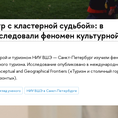
р с кластерной судьбой»: в
следовали феномен культурно
урой и туризмом НИУ ВШЭ — Санкт-Петербург изучили фе
ного туризма. Исследование опубликовано в международ
onceptual and Geographical Frontiers («Туризм и столичный г
зонты»).
згляд ученого
НИУ ВШЭ в Санкт-Петербурге