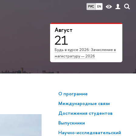
РУС
EN
Август
21
Будь в курсе 2026: Зачисление в
магистратуру — 2026
О программе
Меж­ду­на­род­ные связи
Достижения студентов
Выпускники
Научно-исследовательский