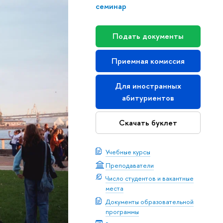
семинар
Подать документы
Приемная комиссия
Для иностранных
абитуриентов
Скачать буклет
Учебные курсы
Преподаватели
Число студентов и вакантные
места
Документы образовательной
программы