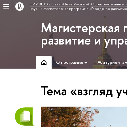
НИУ ВШЭ в Санкт-Петербурге
Образовательные п
наук
Магистерская программа «Городское развитие
Магистерская 
развитие и уп
О программе
Абитуриента
Тема «взгляд у