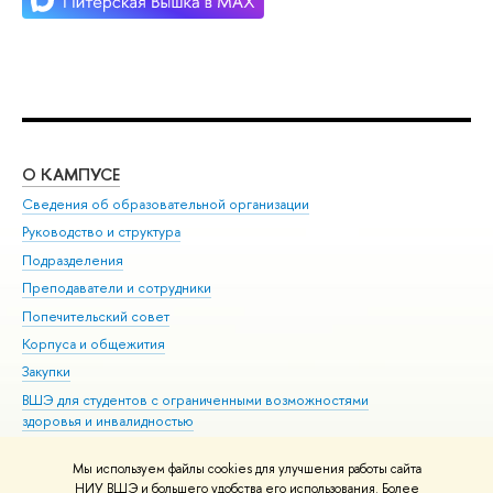
О КАМПУСЕ
ОБ
Сведения об образовательной организации
Мер
Руководство и структура
Мер
Подразделения
Дов
Преподаватели и сотрудники
Ол
Попечительский совет
При
Корпуса и общежития
При
Закупки
Ди
ВШЭ для студентов с ограниченными возможностями
До
здоровья и инвалидностью
Ас
Версия для слабовидящих
Обр
Мы используем файлы cookies для улучшения работы сайта
Единая платежная страница
НИУ ВШЭ и большего удобства его использования. Более