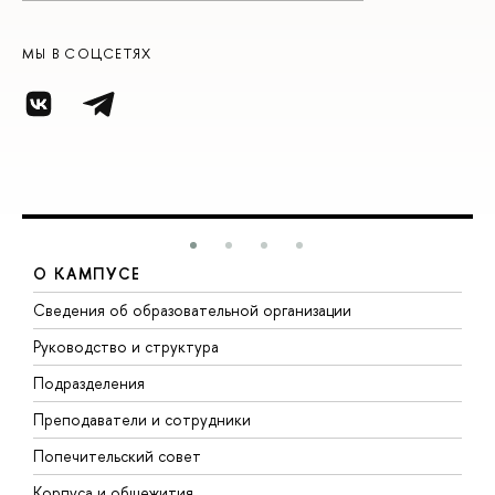
МЫ В СОЦСЕТЯХ
О КАМПУСЕ
Сведения об образовательной организации
М
Руководство и структура
М
Подразделения
Д
Преподаватели и сотрудники
О
Попечительский совет
П
Корпуса и общежития
П