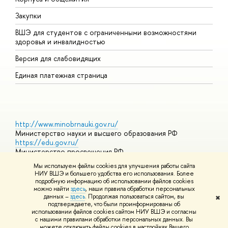
Закупки
Д
ВШЭ для студентов с ограниченными возможностями
Д
здоровья и инвалидностью
А
Версия для слабовидящих
О
Единая платежная страница
http://www.minobrnauki.gov.ru/
Министерство науки и высшего образования РФ
https://edu.gov.ru/
Министерство просвещения РФ
https://elearning.hse.ru/mooc
Мы используем файлы cookies для улучшения работы сайта
Массовые открытые онлайн-курсы
НИУ ВШЭ и большего удобства его использования. Более
подробную информацию об использовании файлов cookies
можно найти
здесь
, наши правила обработки персональных
данных –
здесь
. Продолжая пользоваться сайтом, вы
✖
© НИУ ВШЭ 1993–2026
Адреса и контакты
Условия
подтверждаете, что были проинформированы об
использования материалов
Политика конфиденциальности
Карта
использовании файлов cookies сайтом НИУ ВШЭ и согласны
сайта
с нашими правилами обработки персональных данных. Вы
Шрифты HSE Sans и HSE Slab разработаны в
Школе дизайна НИУ
можете отключить файлы cookies в настройках Вашего