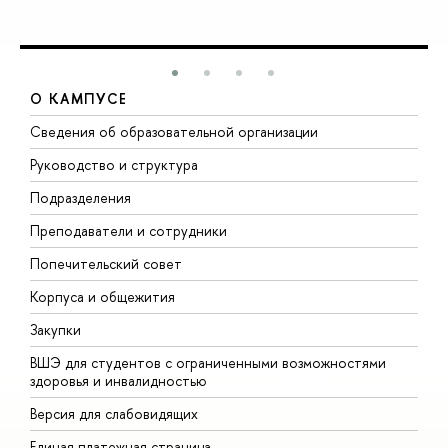
О КАМПУСЕ
Сведения об образовательной организации
М
Руководство и структура
М
Подразделения
Д
Преподаватели и сотрудники
О
Попечительский совет
П
Корпуса и общежития
П
Закупки
Д
ВШЭ для студентов с ограниченными возможностями
Д
здоровья и инвалидностью
А
Версия для слабовидящих
О
Единая платежная страница