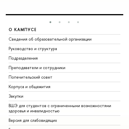
О КАМПУСЕ
Сведения об образовательной организации
М
Руководство и структура
М
Подразделения
Д
Преподаватели и сотрудники
О
Попечительский совет
П
Корпуса и общежития
П
Закупки
Д
ВШЭ для студентов с ограниченными возможностями
Д
здоровья и инвалидностью
А
Версия для слабовидящих
О