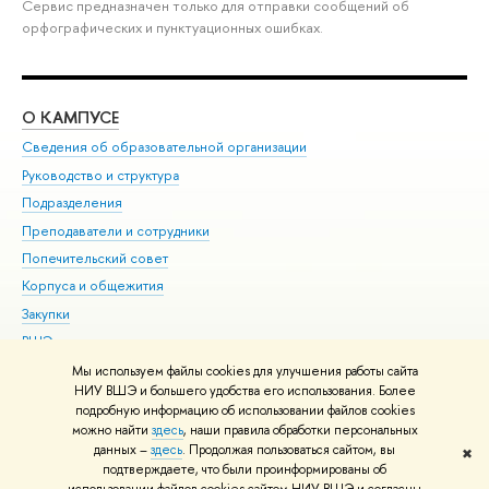
Сервис предназначен только для отправки сообщений об
орфографических и пунктуационных ошибках.
О КАМПУСЕ
ОБ
Сведения об образовательной организации
Мер
Руководство и структура
Мер
Подразделения
Дов
Преподаватели и сотрудники
Ол
Попечительский совет
При
Корпуса и общежития
При
Закупки
Ди
ВШЭ для студентов с ограниченными возможностями
До
здоровья и инвалидностью
Ас
Мы используем файлы cookies для улучшения работы сайта
Версия для слабовидящих
НИУ ВШЭ и большего удобства его использования. Более
Обр
подробную информацию об использовании файлов cookies
Единая платежная страница
можно найти
здесь
, наши правила обработки персональных
данных –
здесь
. Продолжая пользоваться сайтом, вы
✖
Редактору
подтверждаете, что были проинформированы об