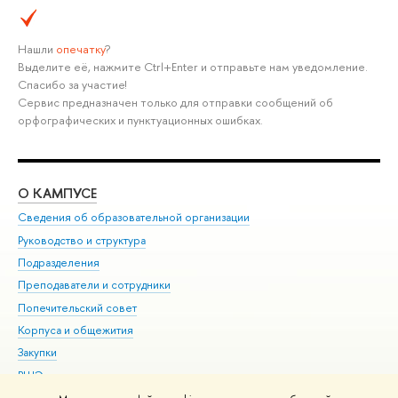
Нашли
опечатку
?
Выделите её, нажмите Ctrl+Enter и отправьте нам уведомление.
Спасибо за участие!
Сервис предназначен только для отправки сообщений об
орфографических и пунктуационных ошибках.
О КАМПУСЕ
ОБ
Сведения об образовательной организации
Мер
Руководство и структура
Мер
Подразделения
Дов
Преподаватели и сотрудники
Ол
Попечительский совет
При
Корпуса и общежития
При
Закупки
Ди
ВШЭ для студентов с ограниченными возможностями
До
здоровья и инвалидностью
Ас