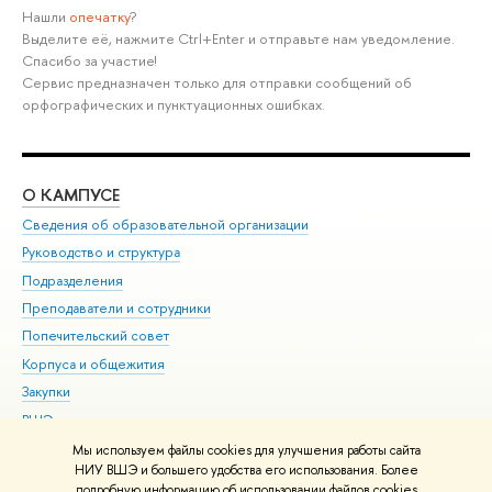
Нашли
опечатку
?
Выделите её, нажмите Ctrl+Enter и отправьте нам уведомление.
Спасибо за участие!
Сервис предназначен только для отправки сообщений об
орфографических и пунктуационных ошибках.
О КАМПУСЕ
ОБ
Сведения об образовательной организации
Мер
Руководство и структура
Мер
Подразделения
Дов
Преподаватели и сотрудники
Ол
Попечительский совет
При
Корпуса и общежития
При
Закупки
Ди
ВШЭ для студентов с ограниченными возможностями
До
здоровья и инвалидностью
Ас
Мы используем файлы cookies для улучшения работы сайта
Версия для слабовидящих
НИУ ВШЭ и большего удобства его использования. Более
Обр
подробную информацию об использовании файлов cookies