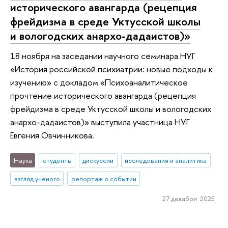
исторического авангарда (рецепция
фрейдизма в среде Уктусской школы
и вологодских анархо-дадаистов)»
18 ноября на заседании научного семинара НУГ
«История российской психиатрии: новые подходы к
изучению» с докладом «Психоаналитическое
прочтение исторического авангарда (рецепция
фрейдизма в среде Уктусской школы и вологодских
анархо-дадаистов)» выступила участница НУГ
Евгения Овчинникова.
Наука
студенты
дискуссии
исследования и аналитика
взгляд ученого
репортаж о событии
27 декабря 2025