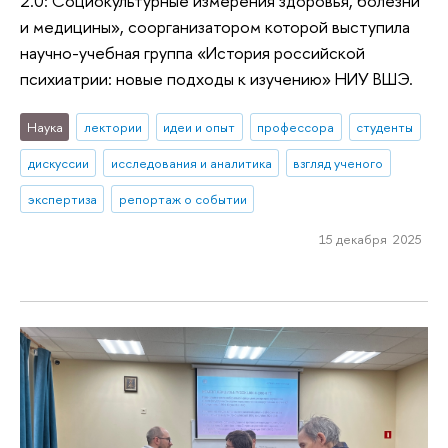
2.0: Социокультурные измерения здоровья, болезни
и медицины», соорганизатором которой выступила
научно-учебная группа «История российской
психиатрии: новые подходы к изучению» НИУ ВШЭ.
Наука
лектории
идеи и опыт
профессора
студенты
дискуссии
исследования и аналитика
взгляд ученого
экспертиза
репортаж о событии
15 декабря 2025