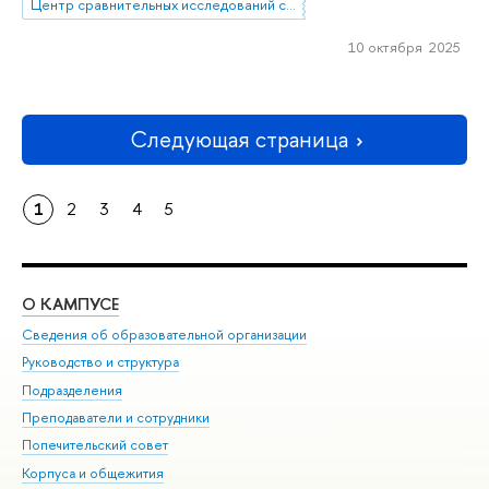
Центр сравнительных исследований социального благополучия
10 октября 2025
Следующая страница
1
2
3
4
5
О КАМПУСЕ
ОБ
Сведения об образовательной организации
Мер
Руководство и структура
Мер
Подразделения
Дов
Преподаватели и сотрудники
Ол
Попечительский совет
При
Корпуса и общежития
При