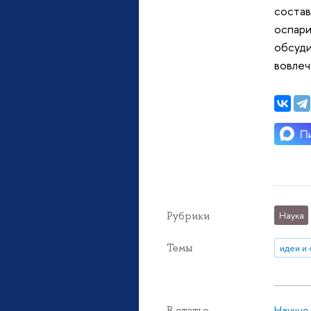
состав
оспари
обсуди
вовлеч
Рубрики
Наука
Темы
идеи и
Научно
В статье