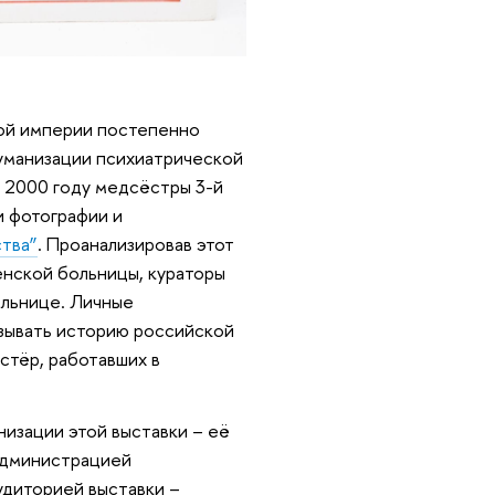
ой империи постепенно
гуманизации психиатрической
В 2000 году медсёстры 3-й
и фотографии и
тва”
. Проанализировав этот
енской больницы, кураторы
ольнице. Личные
зывать историю российской
стёр, работавших в
низации этой выставки – её
 администрацией
удиторией выставки –