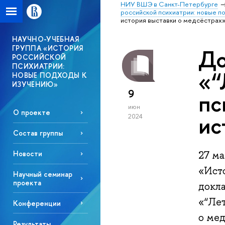
НИУ ВШЭ в Санкт-Петербурге
российской психиатрии: новые п
история выставки о медсёстрах
НАУЧНО-УЧЕБНАЯ
ГРУППА «ИСТОРИЯ
До
РОССИЙСКОЙ
ПСИХИАТРИИ:
«“
НОВЫЕ ПОДХОДЫ К
ИЗУЧЕНИЮ»
9
пс
июн
О проекте
ис
2024
Состав группы
27 м
Новости
«Ист
Научный семинар
проекта
докл
«“Ле
Конференции
о мед
Результаты