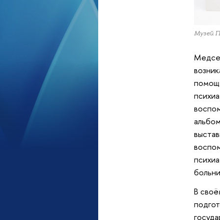
Музей П
Медсес
возник
помощи
психиа
воспом
альбом
выстав
воспом
психиа
больни
В своё
подгот
госуда