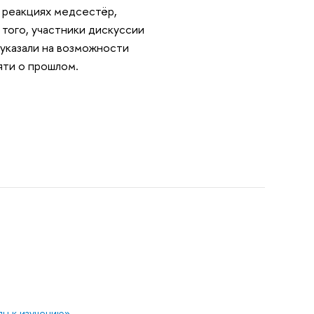
 реакциях медсестёр,
того, участники дискуссии
 указали на возможности
яти о прошлом.
ды к изучению»