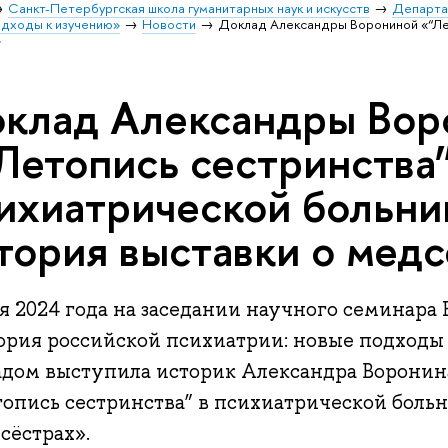
Санкт-Петербургская школа гуманитарных наук и искусств
Департа
одходы к изучению»
Новости
Доклад Александры Ворониной «“Лет
»
клад Александры Вор
Летопись сестринства”
ихиатрической больни
тория выставки о мед
ая 2024 года на заседании научного семина
ория российской психиатрии: новые подходы
адом выступила историк Александра Воронина
топись сестринства” в психиатрической больн
сёстрах».