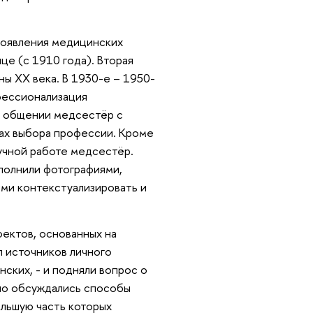
 появления медицинских
е (с 1910 года). Вторая
ы XX века. В 1930-е – 1950-
фессионализация
об общении медсестёр с
вах выбора профессии. Кроме
учной работе медсестёр.
полнили фотографиями,
ими контекстуализировать и
ектов, основанных на
 источников личного
нских, - и подняли вопрос о
но обсуждались способы
льшую часть которых