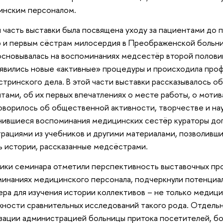
инским персоналом.
 часть выставки была посвящена уходу за пациентами до
 и первым сёстрам милосердия в Преображенской больниц
основывалась на воспоминаниях медсестёр второй половин
появились новые «активные» процедуры и происходила про
тринского дела. В этой части выставки рассказывалось 
тами, об их первых впечатлениях о месте работы, о моти
говорилось об общественной активности, творчестве и на
ившиеся воспоминания медицинских сестёр кураторы до
рациями из учебников и другими материалами, позволивш
ь истории, рассказанные медсёстрами.
ики семинара отметили перспективность выставочных про
инаниях медицинского персонала, подчеркнули потенциал
ера для изучения истории коллективов – не только медици
ности сравнительных исследований такого рода. Отдель
зации администрацией больницы притока посетителей, бо