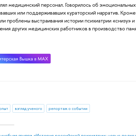
лял медицинский персонал. Говорилось об эмоциональных
вавших или поддерживавших кураторский нарратив. Кроме 
ли проблемы выстраивания истории психиатрии «снизу» и
ения других медицинских работников в производство пам
 опыт
взгляд ученого
репортаж о событии
-учебная группа «История российской психиатрии: новые подхо