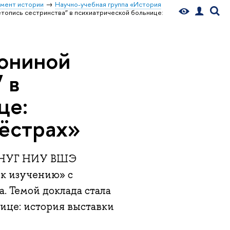
мент истории
Научно-учебная группа «История
опись сестринства” в психиатрической больнице:
ониной
 в
це:
сёстрах»
ра НУГ НИУ ВШЭ
 к изучению» с
. Темой доклада стала
ице: история выставки