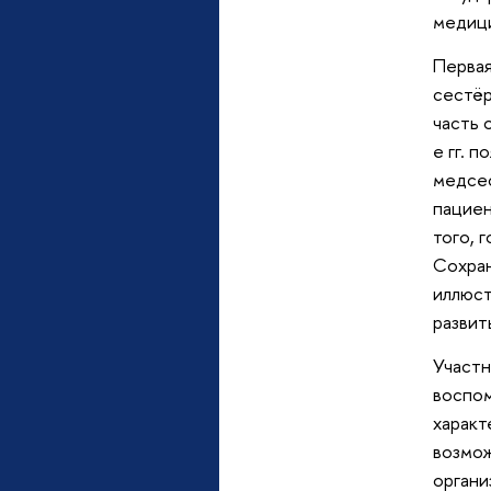
медиц
Первая
сестёр
часть 
е гг. 
медсес
пациен
того, 
Сохран
иллюст
развит
Участн
воспом
характ
возмож
органи