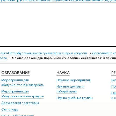
анкт-Петербургская школа гуманитарных наук и искусств
→
Департамент и
ости
→
Доклад Александры Ворониной «“Летопись сестринства” в психиа
ОБРАЗОВАНИЕ
НАУКА
Р
Мероприятия для
Научные мероприятия
Би
абитуриентов бакалавриата
Научные центры и
Пу
Мероприятия для
лаборатории
Ед
абитуриентов магистратуры
Научно-учебные группы
и 
Довузовская подготовка
Олимпиады
Прием в бакалавриат