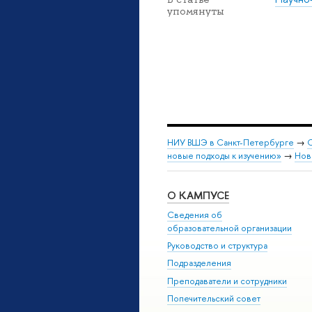
упомянуты
НИУ ВШЭ в Санкт-Петербурге
→
С
новые подходы к изучению»
→
Нов
О КАМПУСЕ
Сведения об
образовательной организации
Руководство и структура
Подразделения
Преподаватели и сотрудники
Попечительский совет