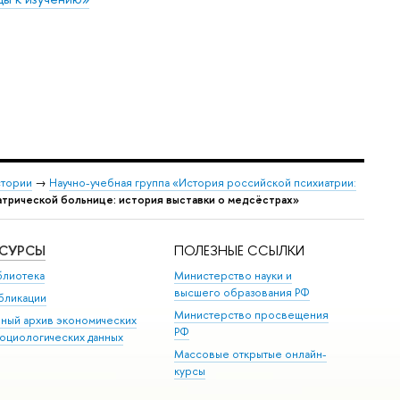
стории
→
Научно-учебная группа «История российской психиатрии:
трической больнице: история выставки о медсёстрах»
ЕСУРСЫ
ПОЛЕЗНЫЕ ССЫЛКИ
блиотека
Министерство науки и
высшего образования РФ
бликации
Министерство просвещения
иный архив экономических
РФ
социологических данных
Массовые открытые онлайн-
курсы