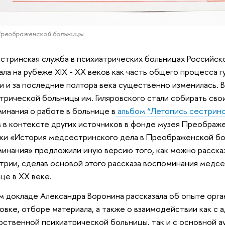
реображенской больницы
тринская служба в психиатрических больницах Российск
ала на рубеже XIX - XX веков как часть общего процесса 
 и за последние полтора века существенно изменилась. 
трической больницы им. Гиляровского стали собирать сво
инания о работе в больнице в
альбом “Летопись сестринс
 в контексте других источников в фонде музея Преображ
ки «История медсестринского дела в Преображенской б
инания» предложили иную версию того, как можно расска
трии, сделав основой этого рассказа воспоминания медсе
це в XX веке.
м докладе Александра Воронина рассказала об опыте орга
овке, отборе материала, а также о взаимодействии как с
рственной психиатрической больницы, так и с основной а