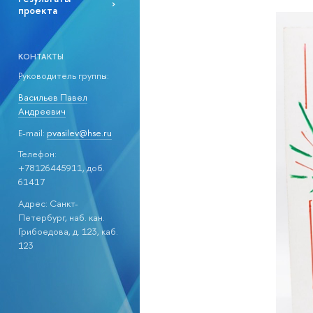
проекта
КОНТАКТЫ
Руководитель группы:
Васильев Павел
Андреевич
E-mail:
pvasilev@hse.ru
Телефон:
+78126445911, доб.
61417
Адрес: Санкт-
Петербург, наб. кан.
Грибоедова, д. 123, каб.
123