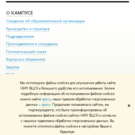
О КАМПУСЕ
ОБ
Сведения об образовательной организации
Мер
Руководство и структура
Мер
Подразделения
Дов
Преподаватели и сотрудники
Ол
Попечительский совет
При
Корпуса и общежития
При
Закупки
Ди
ВШЭ для студентов с ограниченными возможностями
До
здоровья и инвалидностью
Ас
Мы используем файлы cookies для улучшения работы сайта
Версия для слабовидящих
НИУ ВШЭ и большего удобства его использования. Более
Обр
подробную информацию об использовании файлов cookies
Единая платежная страница
можно найти
здесь
, наши правила обработки персональных
данных –
здесь
. Продолжая пользоваться сайтом, вы
✖
Редактору
подтверждаете, что были проинформированы об
© НИУ ВШЭ 1993–2026
Адреса и контакты
Условия использования
использовании файлов cookies сайтом НИУ ВШЭ и согласны
с нашими правилами обработки персональных данных. Вы
материалов
Политика конфиденциальности
Карта сайта
можете отключить файлы cookies в настройках Вашего
Шрифты HSE Sans и HSE Slab разработаны в
Школе дизайна НИУ ВШЭ
браузера.