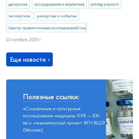
дискуссии
исследования и аналитика
взгляд ученого
экспертиза
репортаж о событии
Центр сравнительных исследований социального благополучия
10 октября, 2025 г.
Еще новости
Полезные ссылки:
«Социальные и культурные
исследования медицины XVIII — XXI
вв.»: межкампусный проект ФГН ВШЭ
(Москва)