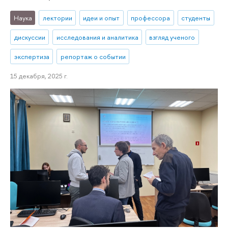
Наука
лектории
идеи и опыт
профессора
студенты
дискуссии
исследования и аналитика
взгляд ученого
экспертиза
репортаж о событии
15 декабря, 2025 г.