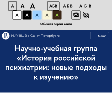
A
A
A
АБВ
АБВ
АБВ
А
А
А
А
А
Обычная версия сайта
НИУ ВШЭ в Санкт-Петербурге
Меню
Научно-учебная группа
«История российской
психиатрии: новые подходы
к изучению»