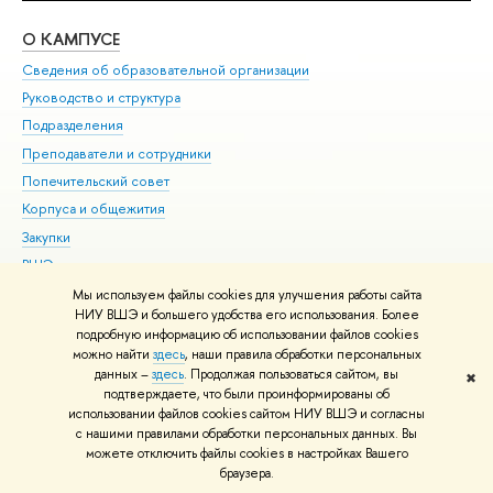
О КАМПУСЕ
ОБ
Сведения об образовательной организации
Мер
Руководство и структура
Мер
Подразделения
Дов
Преподаватели и сотрудники
Ол
Попечительский совет
При
Корпуса и общежития
При
Закупки
Ди
ВШЭ для студентов с ограниченными возможностями
До
здоровья и инвалидностью
Ас
Мы используем файлы cookies для улучшения работы сайта
Версия для слабовидящих
НИУ ВШЭ и большего удобства его использования. Более
Обр
подробную информацию об использовании файлов cookies
Единая платежная страница
можно найти
здесь
, наши правила обработки персональных
данных –
здесь
. Продолжая пользоваться сайтом, вы
✖
Редактору
подтверждаете, что были проинформированы об
© НИУ ВШЭ 1993–2026
Адреса и контакты
Условия использования
использовании файлов cookies сайтом НИУ ВШЭ и согласны
с нашими правилами обработки персональных данных. Вы
материалов
Политика конфиденциальности
Карта сайта
можете отключить файлы cookies в настройках Вашего
Шрифты HSE Sans и HSE Slab разработаны в
Школе дизайна НИУ ВШЭ
браузера.