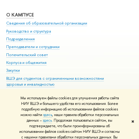
О КАМПУСЕ
ОБ
Сведения об образовательной организации
Мер
Руководство и структура
Мер
Подразделения
Дов
Преподаватели и сотрудники
Ол
Попечительский совет
При
Корпуса и общежития
При
Закупки
Ди
ВШЭ для студентов с ограниченными возможностями
До
здоровья и инвалидностью
Ас
Версия для слабовидящих
Обр
Мы используем файлы cookies для улучшения работы сайта
Единая платежная страница
НИУ ВШЭ и большего удобства его использования. Более
подробную информацию об использовании файлов cookies
можно найти
здесь
, наши правила обработки персональных
данных –
здесь
. Продолжая пользоваться сайтом, вы
✖
Редактору
подтверждаете, что были проинформированы об
© НИУ ВШЭ 1993–2026
Адреса и контакты
Условия использования
использовании файлов cookies сайтом НИУ ВШЭ и согласны
с нашими правилами обработки персональных данных. Вы
материалов
Политика конфиденциальности
Карта сайта