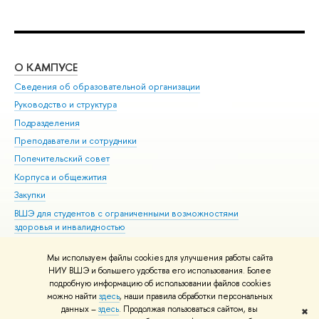
О КАМПУСЕ
ОБ
Сведения об образовательной организации
Мер
Руководство и структура
Мер
Подразделения
Дов
Преподаватели и сотрудники
Ол
Попечительский совет
При
Корпуса и общежития
При
Закупки
Ди
ВШЭ для студентов с ограниченными возможностями
До
здоровья и инвалидностью
Ас
Версия для слабовидящих
Обр
Мы используем файлы cookies для улучшения работы сайта
Единая платежная страница
НИУ ВШЭ и большего удобства его использования. Более
подробную информацию об использовании файлов cookies
можно найти
здесь
, наши правила обработки персональных
данных –
здесь
. Продолжая пользоваться сайтом, вы
✖