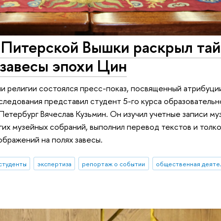
 Питерской Вышки раскрыл тай
 завесы эпохи Цин
ии религии состоялся пресс-показ, посвященный атрибуци
сследования представил студент 5-го курса образователь
ербург Вячеслав Кузьмин. Он изучил учетные записи муз
угих музейных собраний, выполнил перевод текстов и толк
бражений на полях завесы.
студенты
экспертиза
репортаж о событии
общественная деяте