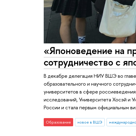
«Японоведение на п
сотрудничество с яп
В декабре делегация НИУ ВШЭ во глав
образовательного и научного сотрудни
университетов в сфере россиеведения
исследований, Университета Хосэй и У
России и стала первым официальным виз
Образование
новое в ВШЭ
международно