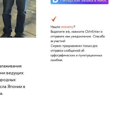
Нашли
опечатку
?
Выделите её, нажмите Ctrl+Enter и
отправьте нам уведомление. Спасибо
за участие!
Сервис предназначен только для
отправки сообщений об
орфографических и пунктуационных
ошибках.
алаживания
ями ведущих
ародных
сла Японии в
а.