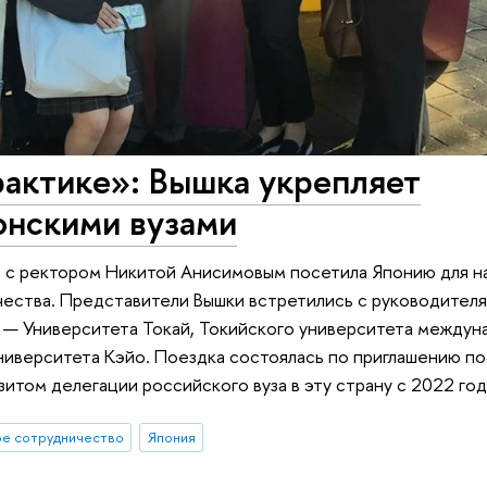
рактике»: Вышка укрепляет
онскими вузами
е с ректором Никитой Анисимовым посетила Японию для н
чества. Представители Вышки встретились с руководител
 — Университета Токай, Токийского университета междун
ниверситета Кэйо. Поездка состоялась по приглашению по
итом делегации российского вуза в эту страну с 2022 год
е сотрудничество
Япония