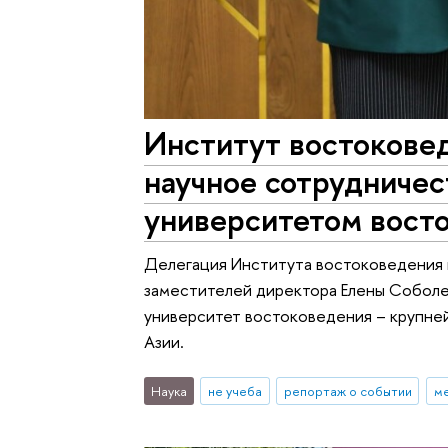
Институт востоковед
научное сотрудниче
университетом вост
Делегация Института востоковедения и
заместителей директора Елены Собол
университет востоковедения – крупне
Азии.
Наука
не учеба
репортаж о событии
м