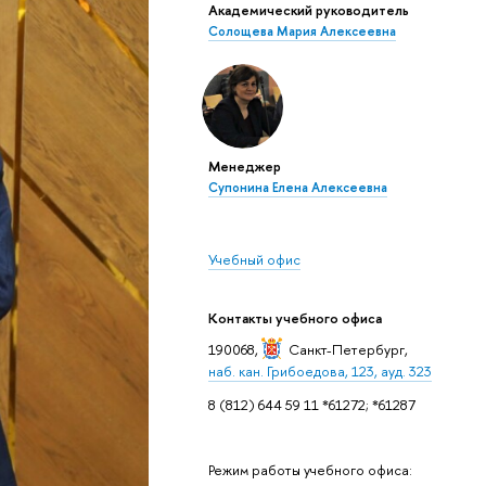
Академический руководитель
Солощева Мария Алексеевна
Менеджер
Супонина Елена Алексеевна
Учебный офис
Контакты учебного офиса
190068,
Санкт-Петербург
,
наб. кан. Грибоедова, 123, ауд. 323
8 (812) 644 59 11 *61272; *61287
Режим работы учебного офиса: