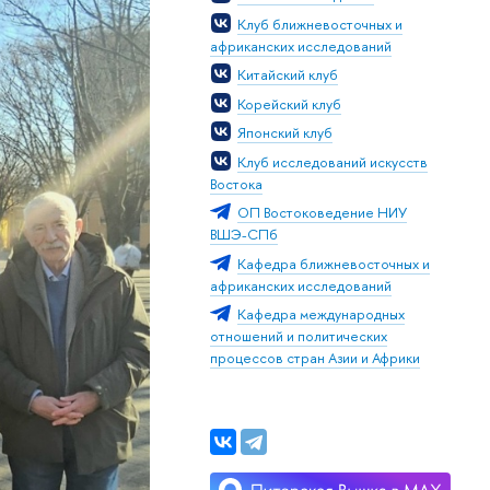
Клуб ближневосточных и
африканских исследований
Китайский клуб
Корейский клуб
Японский клуб
Клуб исследований искусств
Востока
ОП Востоковедение НИУ
ВШЭ-СПб
Кафедра ближневосточных и
африканских исследований
Кафедра международных
отношений и политических
процессов стран Азии и Африки