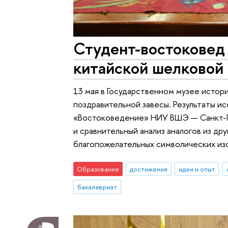
Студент-востоковед
китайской шелковой
13 мая в Государственном музее истор
поздравительной завесы. Результаты и
«Востоковедение» НИУ ВШЭ — Санкт-Пет
и сравнительный анализ аналогов из др
благопожелательных символических изо
Образование
достижения
идеи и опыт
бакалавриат