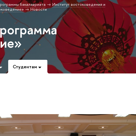
рограммы бакалавриата
Институт востоковедения и
оковедение»
Новости
программа
ние»
Студентам