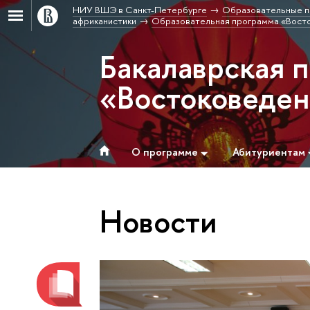
НИУ ВШЭ в Санкт-Петербурге
Образовательные п
африканистики
Образовательная программа «Вост
Бакалаврская 
«Востоковеде
О программе
Абитуриентам
Новости