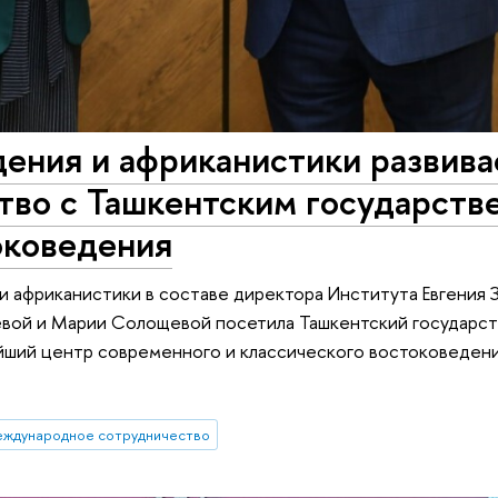
ения и африканистики развива
ство с Ташкентским государст
оковедения
 африканистики в составе директора Института Евгения 
евой и Марии Солощевой посетила Ташкентский государс
йший центр современного и классического востоковеден
еждународное сотрудничество