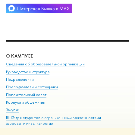
О КАМПУСЕ
ОБ
Сведения об образовательной организации
Мер
Руководство и структура
Мер
Подразделения
Дов
Преподаватели и сотрудники
Ол
Попечительский совет
При
Корпуса и общежития
При
Закупки
Ди
ВШЭ для студентов с ограниченными возможностями
До
здоровья и инвалидностью
Ас
Версия для слабовидящих
Обр