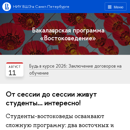
НИУ ВШЭ в Санкт-Петербурге
Меню
Бакалаврская программа
«Востоковедение»
Будь в курсе 2026: Заключение договоров на
АВГУСТ
11
обучение
От сессии до сессии живут
студенты… интересно!
Студенты-востоковеды осваивают
сложную программу: два восточных и