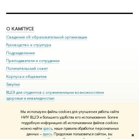
О КАМПУСЕ
ОБ
Сведения об образовательной организации
Мер
Руководство и структура
Мер
Подразделения
Дов
Преподаватели и сотрудники
Ол
Попечительский совет
При
Корпуса и общежития
При
Закупки
Ди
ВШЭ для студентов с ограниченными возможностями
До
здоровья и инвалидностью
Ас
Версия для слабовидящих
Обр
Мы используем файлы cookies для улучшения работы сайта
Единая платежная страница
НИУ ВШЭ и большего удобства его использования. Более
подробную информацию об использовании файлов cookies
можно найти
здесь
, наши правила обработки персональных
данных –
здесь
. Продолжая пользоваться сайтом, вы
✖