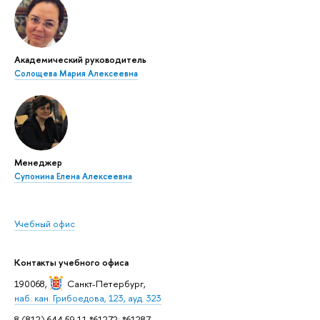
Академический руководитель
Солощева Мария Алексеевна
Менеджер
Супонина Елена Алексеевна
Учебный офис
Контакты учебного офиса
190068,
Санкт-Петербург
,
наб. кан. Грибоедова, 123, ауд. 323
8 (812) 644 59 11 *61272; *61287