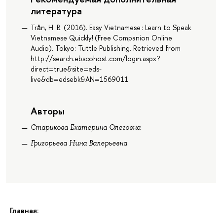
литература
Trà̂n, H. B. (2016). Easy Vietnamese : Learn to Speak
Vietnamese Quickly! (Free Companion Online
Audio). Tokyo: Tuttle Publishing. Retrieved from
http://search.ebscohost.com/login.aspx?
direct=true&site=eds-
live&db=edsebk&AN=1569011
Авторы
Старикова Екатерина Олеговна
Григорьева Нина Валерьевна
Главная: