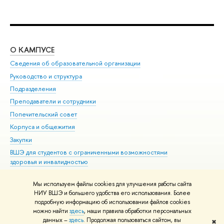
О КАМПУСЕ
ОБ
Сведения об образовательной организации
Мер
Руководство и структура
Мер
Подразделения
Дов
Преподаватели и сотрудники
Ол
Попечительский совет
При
Корпуса и общежития
При
Закупки
Ди
ВШЭ для студентов с ограниченными возможностями
До
здоровья и инвалидностью
Ас
Версия для слабовидящих
Обр
Мы используем файлы cookies для улучшения работы сайта
Единая платежная страница
НИУ ВШЭ и большего удобства его использования. Более
подробную информацию об использовании файлов cookies
можно найти
здесь
, наши правила обработки персональных
данных –
здесь
. Продолжая пользоваться сайтом, вы
✖