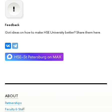
Feedback
Got ideas on how to make HSE University better? Share them here.
ABOUT
ST
Partnerships
Int
Faculty & Staff
Su