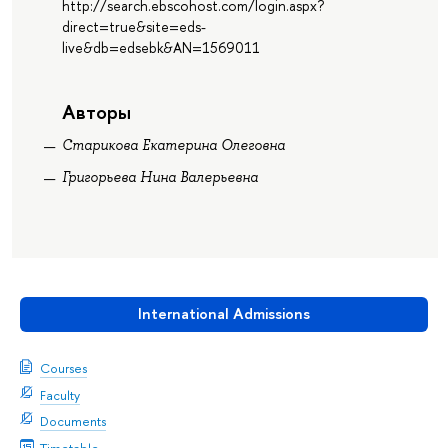
http://search.ebscohost.com/login.aspx?
direct=true&site=eds-
live&db=edsebk&AN=1569011
Авторы
Старикова Екатерина Олеговна
Григорьева Нина Валерьевна
International Admissions
Courses
Faculty
Documents
Timetable