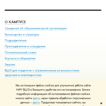
О КАМПУСЕ
ОБ
Сведения об образовательной организации
Мер
Руководство и структура
Мер
Подразделения
Дов
Преподаватели и сотрудники
Ол
Попечительский совет
При
Корпуса и общежития
При
Закупки
Ди
ВШЭ для студентов с ограниченными возможностями
До
здоровья и инвалидностью
Ас
Версия для слабовидящих
Обр
Мы используем файлы cookies для улучшения работы сайта
Единая платежная страница
НИУ ВШЭ и большего удобства его использования. Более
подробную информацию об использовании файлов cookies
можно найти
здесь
, наши правила обработки персональных
данных –
здесь
. Продолжая пользоваться сайтом, вы
✖