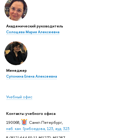
Академический руководитель
Солощева Мария Алексеевна
Менеджер
Супонина Елена Алексеевна
Учебный офис
Контакты учебного офиса
190068,
Санкт-Петербург
,
наб. кан. Грибоедова, 123, ауд. 323
8 (812) 644 59 11 *61272; *61287