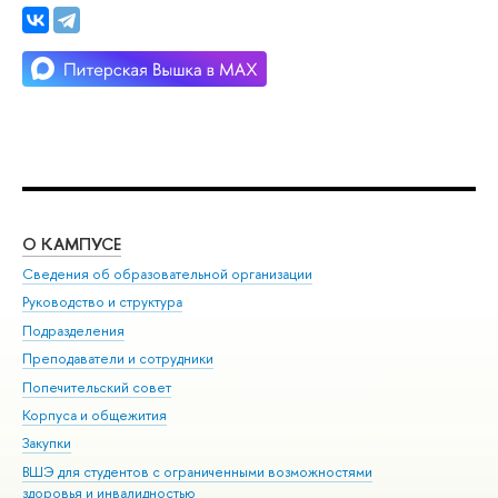
О КАМПУСЕ
ОБ
Сведения об образовательной организации
Мер
Руководство и структура
Мер
Подразделения
Дов
Преподаватели и сотрудники
Ол
Попечительский совет
При
Корпуса и общежития
При
Закупки
Ди
ВШЭ для студентов с ограниченными возможностями
До
здоровья и инвалидностью